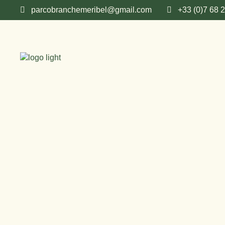
parcobranchemeribel@gmail.com
+33 (0)7 68 
Nos parcours
Gro