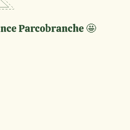
ience Parcobranche 🤩
ouvrez notre second 
ranche du Diable à 