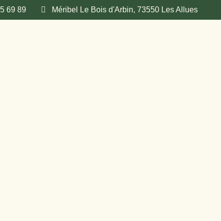
25 69 89
Méribel Le Bois d'Arbin, 73550 Les Allues
upes
Galerie photos
Contact & Ac